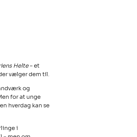
riens Helte
– et
der vælger dem til.
håndværk og
Men for at unge
 en hverdag kan se
linge i
al – men om