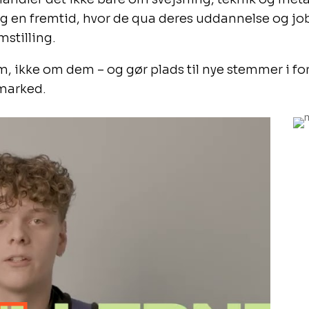
og en fremtid, hvor de qua deres uddannelse og job 
mstilling.
m, ikke om dem – og gør plads til nye stemmer i f
smarked.