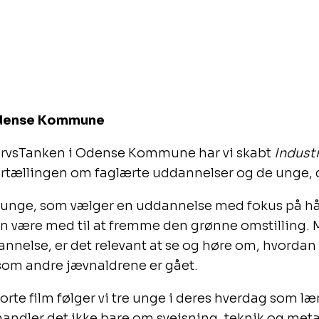
Odense Kommune
vsTanken i Odense Kommune har vi skabt
Indust
 fortællingen om faglærte uddannelser og de unge, 
re unge, som vælger en uddannelse med fokus på 
an være med til at fremme den grønne omstilling. 
annelse, er det relevant at se og høre om, hvordan
, som andre jævnaldrene er gået.
te film følger vi tre unge i deres hverdag som lær
 handler det ikke bare om svejsning, teknik og met